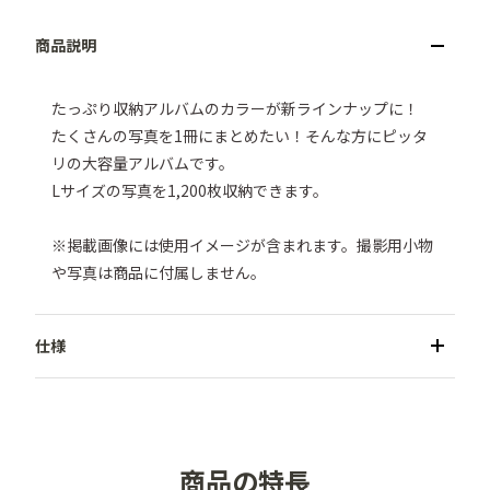
たっぷり収納アルバムのカラーが新ラインナップに！

たくさんの写真を1冊にまとめたい！そんな方にピッタ
リの大容量アルバムです。

Lサイズの写真を1,200枚収納できます。

※掲載画像には使用イメージが含まれます。撮影用小物
や写真は商品に付属しません。
●商品名／たっぷり収納アルバム(1,200枚収納)

●カラー／ナチュラル・イチゴミルク・ラムネブルー・
ピスタチオグリーン・ココアブラウン

商品の特長
●収納可能サイズ／Lサイズ（127mm×89mm）以内
