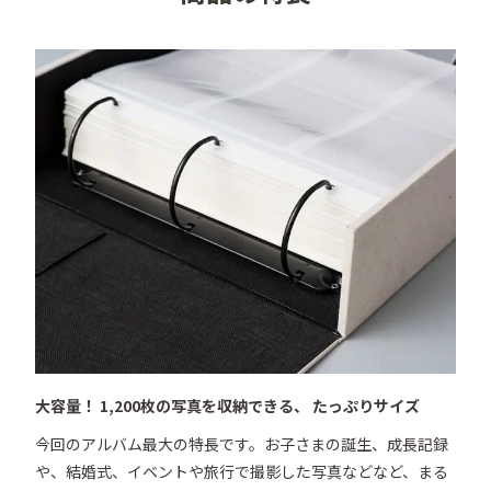
●収納枚数／1,200枚

●収納方式／ポケット式

●本体サイズ／W390×H345×D100mm

●重量／約4.9kg

●材質／リネン、不織布、紙、PP、鉄（※バインダー部
分）

●付属品／フリーポケット10枚、背表紙メモカード

●備考／本体に55mmの窓あり、中国製

■注意点

・製本の際にリネンの生地にしわが寄ることがあります
が使用に関して支障はございません。

・天然素材であるリネンの特性上、染色時に色ムラが出
る可能性がございます。使用に関して支障はございませ
大容量！ 1,200枚の写真を収納できる、 たっぷりサイズ
んので、ご了承ください。

今回のアルバム最大の特長です。お子さまの誕生、成長記録
・商品は予告なく、仕様・デザイン・価格等の変更及び
や、結婚式、イベントや旅行で撮影した写真などなど、まる
生産中止する場合がありますのでご了承ください。