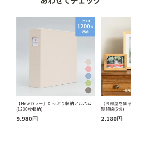
あわせてチェック
【Newカラー】たっぷり収納アルバム
【お部屋を飾る】温
(1200枚収納)
製額縁(6切)
9,980
円
2,180
円