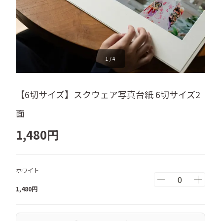
1
/
4
【6切サイズ】スクウェア写真台紙 6切サイズ2
面
1,480
円
ホワイト
1,480
円