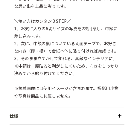
な思い出を上品に彩ります。 

＼使い方はカンタン 3 STEP／

1、お気に入りの6切サイズの写真を2枚用意し、中額に
差し込みます。

2、次に、中額の裏についている両面テープで、お好き
な向き（縦・横）で台紙本体に貼り付ければ完成です。

3、そのまま立てかけて飾れる、素敵なインテリアに。

※中額は一度貼ると剥がしにくいため、向きをしっかり
決めてから貼り付けてください。

※掲載画像には使用イメージが含まれます。撮影用小物
や写真は商品に付属しません。
●商品名／スクウェア写真台紙 6切サイズ 2面
