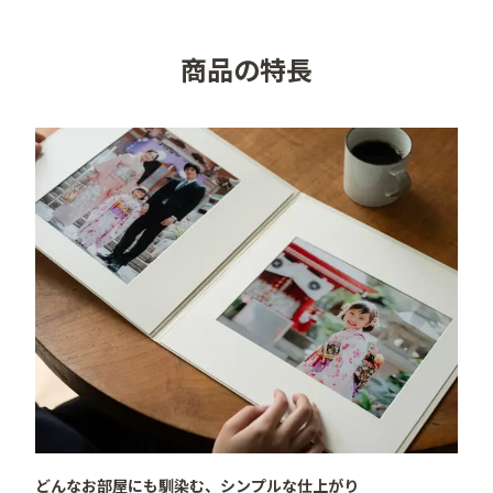
●カラー／ホワイト

●メーカー／ハクバ写真産業株式会社

商品の特長
●仕様／二つ折り、タテヨコ兼用

●対応写真サイズ／6切サイズ（W203×H254mm）

●表紙厚／約2.5mm

●本体外寸／約W315×H315×D5.5mm

●中額中抜き寸法／約W170×H230mm（縦向きの場
合) *横の場合は約W230×H170mm

●表紙材質／ペーパークロス（非塩ビ製）

●付属品／中額2枚
どんなお部屋にも馴染む、シンプルな仕上がり