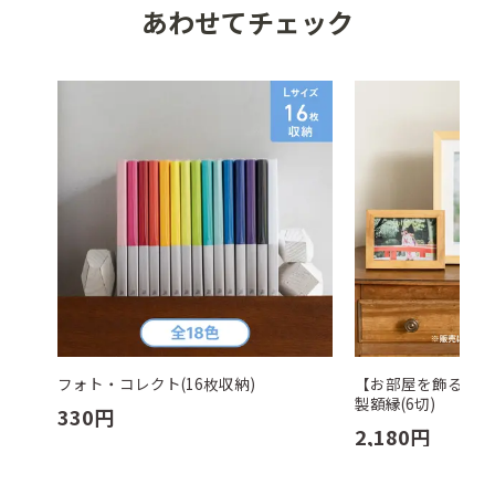
あわせてチェック
フォト・コレクト(16枚収納)
【お部屋を飾る】温
製額縁(6切)
330
円
2,180
円