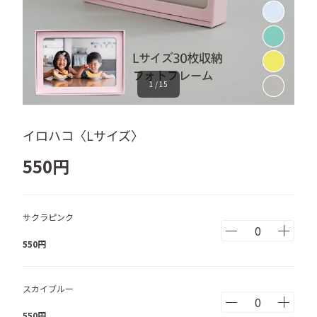
1
/
15
イロハコ〈Lサイズ〉
550
円
サクラピンク
550
円
スカイブルー
550
円