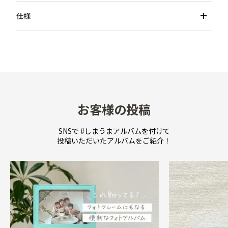
●商品名／イロハコ〈Lサイズ〉

●カラー／サクラピンク・アイスブルー・スカイブル
ー・エメラルドグリーン・ライムイエロー・ライトグレ
ー

●メーカー／しまうまアルバムオリジナル品

●収納可能サイズ／Lサイズ（127×89mm）以内

お客様の投稿
●収納枚数／30枚　※推奨

●収納方式／箱タイプ

SNSで #しまうまアルバムを付けて
投稿いただいたアルバムをご紹介！
●本体サイズ／W135×H97×D24mm

●重量／約58g

●材質／紙、PET

●付属品／説明書（箱内部に同封）

●備考／

【使い方】

　1．箱の背面中央にある丸い穴から指で説明書とカバ