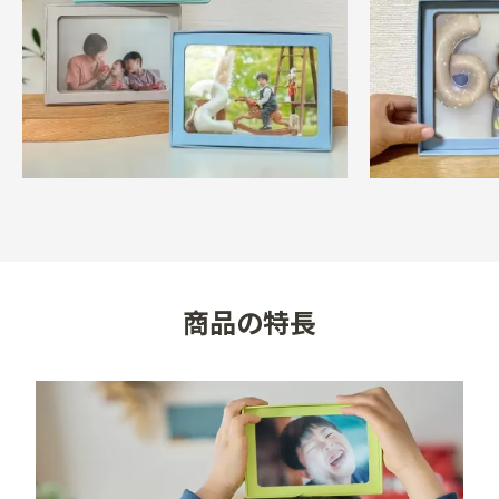
ーを押し出します。

　2．説明書と飾る写真を入れ替えます。

　3．箱の中に飾りたい写真を入れ、カバーを押し込み
元に戻します。※戻す際にカバーの四隅を綺麗に押し込
むと中の写真が安定します。

【取付方法】

・タテ・ヨコどちらの向きでも設置できます。壁掛けの
際は、重量が比較的軽いので画びょう（押しピン）等で
も設置が可能です。

商品の特長
■注意点

・本体に荷重を掛けたり衝撃を与えないでください。

・本品は写真を重ねて入れるため、湿気や高温、紫外線
に直接あたる場所に置くと、くっつきや色あせが発生し
やすくなります。写真の管理にはご注意ください。

・紙製品のため、湿気や水気の多い場所でのご使用は避