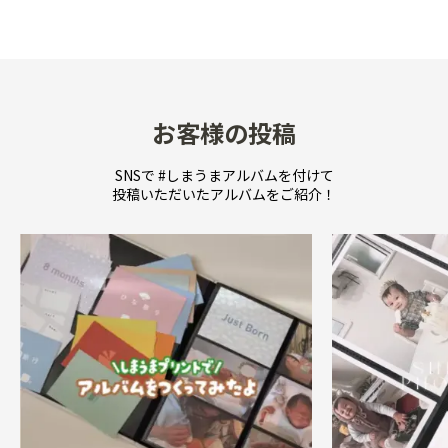
●カラー／ホワイト

●メーカー／しまうまアルバムオリジナル品

●収納可能サイズ／Lサイズ（127×89mm）以内

●収納枚数／240枚

●収納方式／ポケット式

お客様の投稿
●本体サイズ／アルバム:W306×H300×D28mm、イベ
ントカード:W127×H89mm

SNSで #しまうまアルバムを付けて
投稿いただいたアルバムをご紹介！
●重量／アルバム:745g、イベントカード:87g（説明書
込96g）

●材質／アルバム:布地表紙（綿）、不織布　イベントカ
ード:紙

●セット内容／アルバム1冊、イベントカード30枚、取
扱説明書1枚

●備考／なし

■注意点

・商品は予告なく、仕様・デザイン・価格等の変更及び