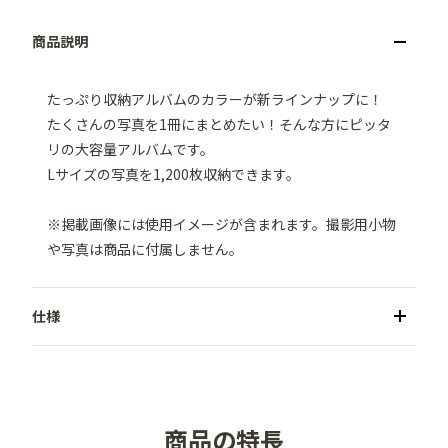
たっぷり収納アルバムのカラーが新ラインナップに！

たくさんの写真を1冊にまとめたい！そんな方にピッタ
リの大容量アルバムです。

Lサイズの写真を1,200枚収納できます。

※掲載画像には使用イメージが含まれます。撮影用小物
や写真は商品に付属しません。
●商品名／たっぷり収納アルバム(1,200枚収納)

●カラー／ナチュラル・イチゴミルク・ラムネブルー・
ピスタチオグリーン・ココアブラウン

商品の特長
●収納可能サイズ／Lサイズ（127mm×89mm）以内
