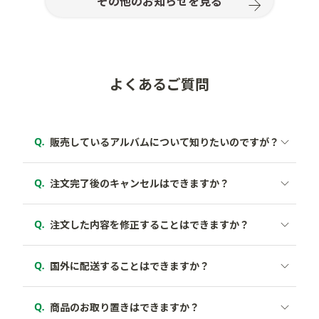
その他のお知らせを見る
よくあるご質問
商品の画像をクリックすると、商品の詳細が記載され
ているページへ移動いたします。
ご注文完了後30分以内でしたら、お客様ご自身でのご
注文キャンセルができます。
以下のリンクより商品ページに移動していただき、気
になる商品の画像をクリックするとご確認いただけま
注文完了後の修正はできません。
す。
ただし、注文完了後30分内でしたらお客様ご自身での
「アカウント」にログイン
ご注文キャンセルができますので、一度キャンセルし
「ご注文履歴」をクリックし、注文番号横の「注文
商品一覧
国外への配送は行っておりません。
ていただきあらためてご希望の設定でご注文をお願い
の取消」をクリック
いたします。
「ご注文を取り消しする」をクリック