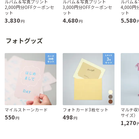
ルバム＆写真プリント
ルバム＆写真プリント
ルバム＆
2,000円分OFFクーポンセ
3,000円分OFFクーポンセ
4,000
ット
ット
ット
3,830
4,680
5,580
円
円
フォトグッズ
マイルストーンカード
フォトカード3枚セット
マルチ収
サイズ）
550
498
円
円
1,270