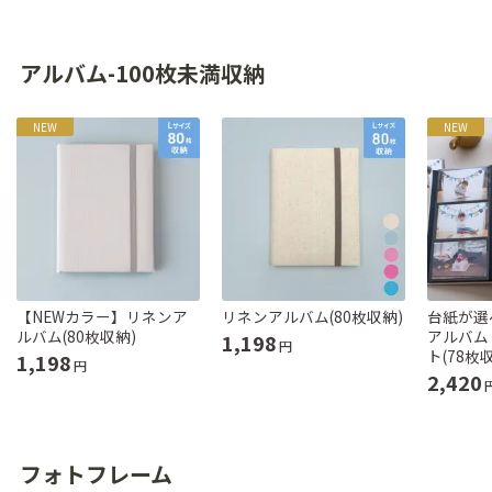
アルバム-100枚未満収納
NEW
NEW
【NEWカラー】リネンア
リネンアルバム(80枚収納)
台紙が選
ルバム(80枚収納)
アルバム
1,198
円
ト(78枚
1,198
円
2,420
フォトフレーム