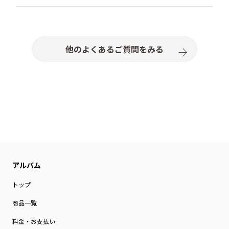
「取り消しする」をクリック
申し訳ございません。お取り置きサービスは行ってお
また、転送業者を介して、国内から国外へ転送された
ご登録アドレスへ“ご注文キャンセルメール”を送信
りません。
商品の不良・破損については、国外発送時の配送状態
注文完了後30分を過ぎるとキャンセルはできません。
いたします
の問題が考えられるため、対応いたしかねます。転送
ご注文前に内容をよくお確かめいただきますようお願
業者を利用したご注文を検討されている場合は、この
いいたします。
他のよくあるご質問をみる
旨ご理解のうえご注文いただきますようお願いいたし
※30分を経過した後は、ご注文の取り消しおよびご注
ます。
文内容の変更はできません。ご注文前に内容をよくご
確認のうえ、ご注文いただきますようお願いいたしま
す。
トップ
商品一覧
料金・お支払い