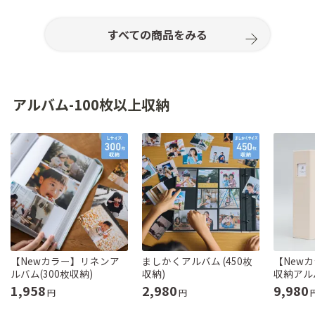
すべての商品をみる
アルバム-100枚以上収納
【Newカラー】リネンア
ましかくアルバム (450枚
【New
ルバム(300枚収納)
収納)
収納アルバ
1,958
2,980
9,980
円
円