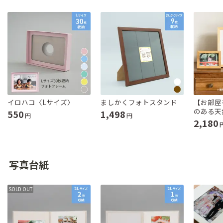
イロハコ〈Lサイズ〉
ましかくフォトスタンド
【お部屋
のある天
550
1,498
円
円
2,180
写真台紙
SOLD OUT