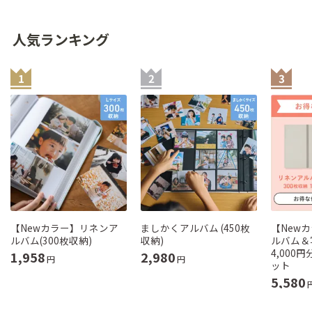
人気ランキング
【Newカラー】リネンア
ましかくアルバム (450枚
【New
ルバム(300枚収納)
収納)
ルバム＆
4,000
1,958
2,980
円
円
ット
5,580