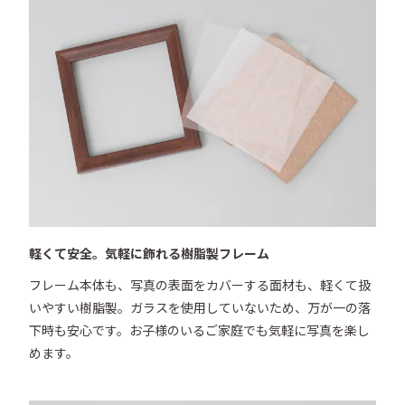
●本体内寸／100 × 100mm

●重量／70g

●本体材質／樹脂製

●面材／樹脂

●付属品／マット2枚（2種）・壁掛用金具（吊り紐無
し）・縦横兼用スタンド

●設置方法／卓上 / 壁掛け

※ “チェキ”は富士フィルム株式会社の登録商標です
軽くて安全。気軽に飾れる樹脂製フレーム
フレーム本体も、写真の表面をカバーする面材も、軽くて扱
いやすい樹脂製。ガラスを使用していないため、万が一の落
下時も安心です。お子様のいるご家庭でも気軽に写真を楽し
めます。