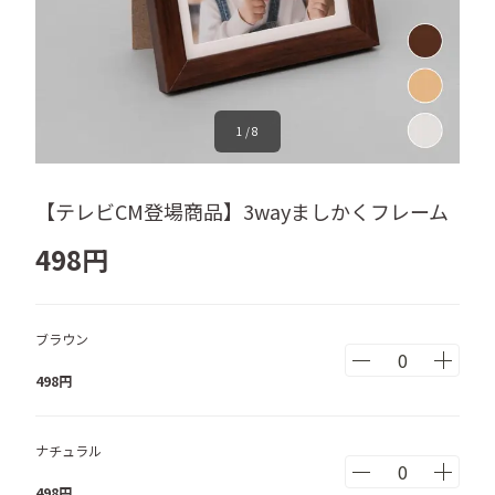
1
/
8
【テレビCM登場商品】3wayましかくフレーム
498
円
ブラウン
498
円
ナチュラル
498
円