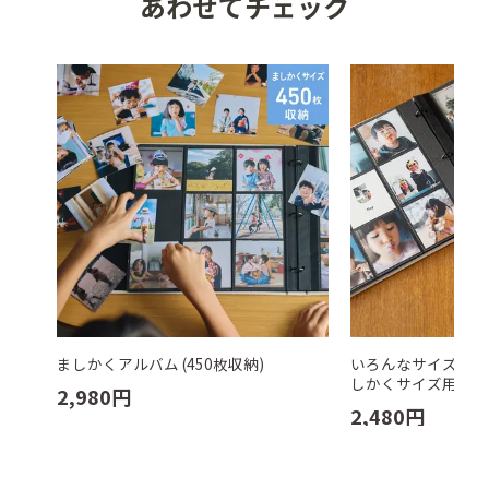
あわせてチェック
ましかくアルバム (450枚収納)
いろんなサイズもす
しかくサイズ用台紙セ
2,980
円
2,480
円