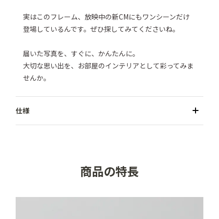
実はこのフレーム、放映中の新CMにもワンシーンだけ
登場しているんです。ぜひ探してみてくださいね。

届いた写真を、すぐに、かんたんに。

大切な思い出を、お部屋のインテリアとして彩ってみま
せんか。
●商品名／3wayましかくフレーム

●カラー／ブラウン・ナチュラル・ホワイト

●メーカー／株式会社万丈

商品の特長
●対応写真サイズ／①フレームのみ：100 × 100mmま
で ②マットA使用時：89 × 89mm (ましかくサイズ用) 
③マットB使用時：72 × 86mm (チェキスクエア用)

●本体外寸／119 × 119 × 15mm
