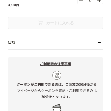
4,680
円
カートに入れる
■セット商品対象「リネンアルバム」について

収納可能サイズ：127mm×89mm(Lサイズ)以内／本体
ご利用時の注意事項
サイズ：W210×H290×D55mm

材質：リネン・不織布・PP／収納枚数：300枚／収納方
式：ポケット式／備考：メモが書ける罫線つき／中国製

クーポンがご利用できるのは、
ご注文の30分後
から
マイページからクーポンを確認・ご利用できるのは
■注意点

30分後となります。
・製本の際にリネンの生地にしわが寄ることがあります
が使用に関して支障はございません。

・天然素材であるリネンの特性上、染色時に色ムラが出