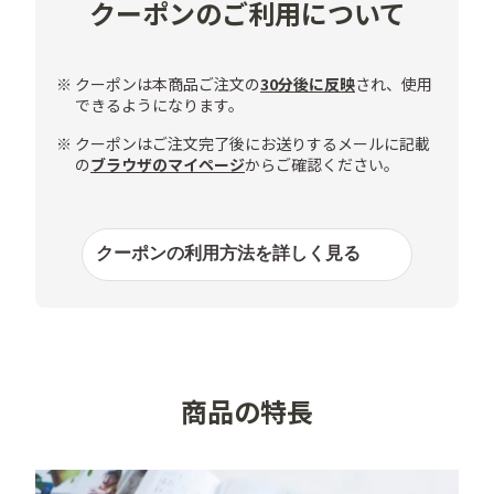
クーポンのご利用について
・しまうまプリント(https://www.n-pri.jp/print)もしく
は、しまうま写真アプリで使用できます。

・1注文につき1つご使用いただけます。複数を1度に使
※ クーポンは本商品ご注文の
30分後に反映
され、使用
できるようになります。
用することはできません。

・100枚以上のご注文でメール便の送料が無料になりま
※ クーポンはご注文完了後にお送りするメールに記載
の
ブラウザのマイページ
からご確認ください。
す（100枚未満のご注文の場合、メール便の送料が発生
しますのでご注意ください）。

・ご注文金額がクーポンの額面に満たない場合は、差額
は無効となりおつりは出ません。

クーポンの利用方法を
詳しく見る
・ご注文完了後の適用はできません。

・各クーポンコードは、お一人様1回のみご使用いただ
けます。

・クーポンはご購入者様専用です。転載を禁じます。
商品の特長