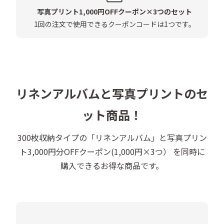
る可能性がございます。使用に関して支障はございませ
写真プリント1,000円OFFクーポン×
3
つのセット
んので、ご了承ください。

1回の注文で使用できるクーポンコードは1つです。
〇クーポン内容

写真プリント3,000円分OFFクーポン（1,000円×3つ）

〇クーポン確認方法

リネンアルバムと写真プリントのセ
・ご注文の30分後、マイページの「ご注文履歴」からア
ルバムのご注文履歴を開き、「ご注文詳細」の最下部
ット商品！
「クーポン情報」からご確認ください。

300枚収納タイプの「リネンアルバム」と写真プリン
ト
3,000
円分OFFクーポン(1,000円×
3
つ） を同時に
〇有効期限

購入できるお得な商品です。
購入した月を含む6ヵ月間

（例）「2月中」購入の場合、「 7月末日」が期限

※日付はマイページ「クーポン情報」に掲載されます。

〇その他ご注意事項
