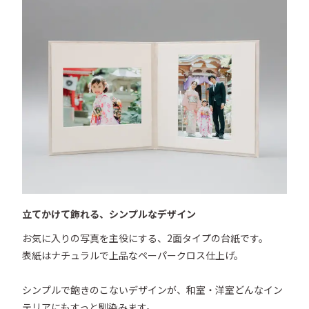
●本体外寸／約W226×H226×D5.5mm

●中額中抜き寸法／約W115×H165mm（縦向きの場
合) *横の場合は約W165×H115mm

●表紙材質／ペーパークロス（非塩ビ製）

●付属品／中額2枚
立てかけて飾れる、シンプルなデザイン
お気に入りの写真を主役にする、2面タイプの台紙です。 

表紙はナチュラルで上品なペーパークロス仕上げ。

シンプルで飽きのこないデザインが、和室・洋室どんなイン
テリアにもすっと馴染みます。
