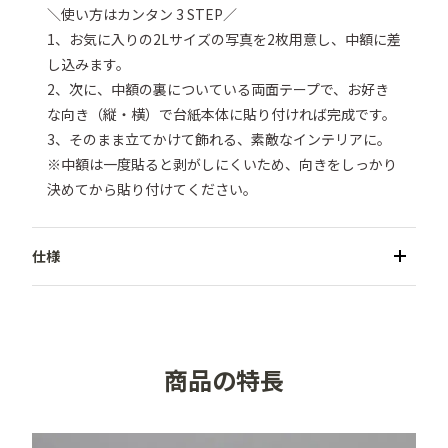
＼使い方はカンタン 3 STEP／

1、お気に入りの2Lサイズの写真を2枚用意し、中額に差
し込みます。

2、次に、中額の裏についている両面テープで、お好き
な向き（縦・横）で台紙本体に貼り付ければ完成です。

3、そのまま立てかけて飾れる、素敵なインテリアに。

※中額は一度貼ると剥がしにくいため、向きをしっかり
決めてから貼り付けてください。
●商品名／スクウェア写真台紙 2Lサイズ 2面

●カラー／	ホワイト

●メーカー／ハクバ写真産業株式会社

商品の特長
●仕様／二つ折り、タテヨコ兼用

●対応写真サイズ／2Lサイズ（W127×H178mm）

●表紙厚／約2.5mm
