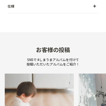
●商品名／リネンアルバム (80枚収納)

●カラー／ナチュラル・ブルー・ピンク・ライトピン
ク・ライトブルー

●メーカー／しまうまアルバムオリジナル品

●収納可能サイズ／Lサイズ（127×89mm）以内

●収納枚数／80枚

お客様の投稿
●収納方式／ポケット式

●本体サイズ／W155×H205×D25mm

SNSで #しまうまアルバムを付けて
投稿いただいたアルバムをご紹介！
●重量／約215g

●材質／リネン、不織布、PP

●付属品／なし

●備考／中国製

■注意点
