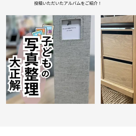
投稿いただいたアルバムをご紹介！
●材質／リネン、不織布、紙、PP、鉄（※バインダー部
分）

●付属品／フリーポケット10枚、背表紙メモカード

●備考／本体に55mmの窓あり、中国製

■注意点

・製本の際にリネンの生地にしわが寄ることがあります
が使用に関して支障はございません。

・天然素材であるリネンの特性上、染色時に色ムラが出
る可能性がございます。使用に関して支障はございませ
んので、ご了承ください。

・商品は予告なく、仕様・デザイン・価格等の変更及び
生産中止する場合がありますのでご了承ください。

■アルバムご購入者特典：写真プリント200円OFFクー
ポンについて

・商品をご購入後、「商品発送のお知らせ」メールから