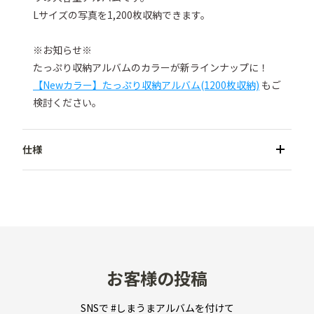
Lサイズの写真を1,200枚収納できます。

※お知らせ※

たっぷり収納アルバムのカラーが新ラインナップに！
【Newカラー】たっぷり収納アルバム(1200枚収納)
 もご
検討ください。
●商品名／たっぷり収納アルバム(1,200枚収納)

●カラー／アイボリー・サクラピンク・ウォームグレ
ー・モスグリーン・インディゴブルー

●収納可能サイズ／Lサイズ（127mm×89mm）以内

●収納枚数／1,200枚

●収納方式／ポケット式

お客様の投稿
●本体サイズ／W390×H345×D100mm

●重量／約4.9kg

SNSで #しまうまアルバムを付けて