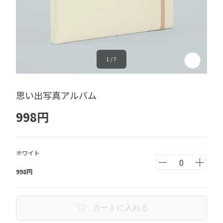
1
/
7
思い出写真アルバム
998
円
ホワイト
998
円
カートに入れる