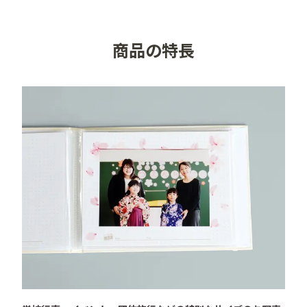
●カラー／ホワイト

●メーカー／ナカバヤシ株式会社

商品の特長
●収納可能サイズ／LW、KG、はがきサイズ、2Lなど
（240×185mm）以内

●収納枚数／16枚

●収納方式／貼付タイプ（ポケット収納）、溶着式製本

●本体サイズ／W275×H205×D18mm

●重量／約330g

●材質／PP、紙、布（バンド部分）

●付属品／アルバムステッカー

●備考／使い方は下記をご参照ください。

【使い方】

1．お手持ちの接着剤・両面テープ等で写真を台紙に貼
ってください。台紙のドットを目安にしていただくとま
っすぐに貼れます。

2．思い出をもっと華やかに残しておくためにタイト
ル・日付などを書き込んだり、付属のアルバムステッカ