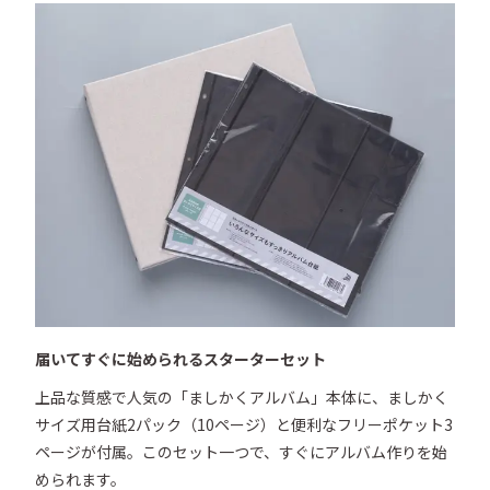
上、染色時に色ムラが出る可能性がございます。使用に
関して支障はございませんので、ご了承ください。

◯写真、切り抜き等はしっかりと乾燥させてから収容し
てください。

◯厚いものや重いものは収容に適していません。破損の
恐れがあります。

◯直射日光の当たる場所や高温多湿になる場所での使用
または保管は避けてください。

◯商品は予告なく、仕様・デザイン・価格等の変更及び
生産中止する場合がありますのでご了承ください。
届いてすぐに始められるスターターセット
上品な質感で人気の「ましかくアルバム」本体に、ましかく
サイズ用台紙2パック（10ページ）と便利なフリーポケット3
ページが付属。このセット一つで、すぐにアルバム作りを始
められます。