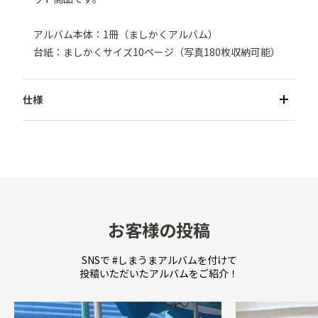
アルバム本体：1冊（ましかくアルバム）

台紙：ましかくサイズ10ページ（写真180枚収納可能）
●商品名／いろんなサイズもすっきりアルバム ましかく
サイズ用台紙セット

●商品構成／

アルバム本体：1冊（ましかくアルバム）

台紙：ましかくサイズ用 2パック（1パック5ページ入り 
/ 合計10ページ）、フリーポケット3ページ

お客様の投稿
※台紙1ページ（両面）で18枚、1パック（5ページ入
り）でましかくサイズ90枚収納。2パックがセットのた
SNSで #しまうまアルバムを付けて
投稿いただいたアルバムをご紹介！
め、180枚収納可能

●収納方式／ポケット式（バインダー式）

●推奨枚数／最大28ページまで（本体付属の13ページに