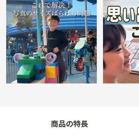
加え、別売台紙3パック（15ページ）の追加を推奨）

アルバム本体：

●収納方式／ポケット式

●本体サイズ／W350×H302×D38mm　重量／約 
940g

●材質／リネン、不織布、PP、鉄（※バインダー部分）

台紙：

●収納サイズ／ましかくサイズ（89mm×89mm）以内

●台紙サイズ／幅311mm×高さ292mm

●材質／PP

注意事項：

◯アルバム本体について、製本の際にリネンの生地にし
商品の特長
わが寄ることがありますが使用に関して支障はございま
せん。

◯アルバム本体について、天然素材であるリネンの特性