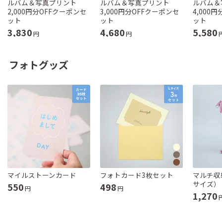
ルバム＆写真プリント
ルバム＆写真プリント
ルバム＆
2,000円分OFFクーポンセ
3,000円分OFFクーポンセ
4,000
ット
ット
ット
3,830
4,680
5,580
円
円
フォトグッズ
マイルストーンカード
フォトカード3枚セット
マルチ収
サイズ）
550
498
円
円
1,270