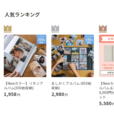
人気ランキング
【Newカラー】リネンア
ましかくアルバム (450枚
【New
ルバム(300枚収納)
収納)
ルバム＆
4,000
1,958
2,980
円
円
ット
5,580