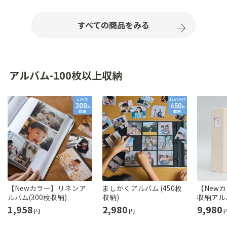
すべての商品をみる
アルバム-100枚以上収納
【Newカラー】リネンア
ましかくアルバム (450枚
【New
ルバム(300枚収納)
収納)
収納アルバ
1,958
2,980
9,980
円
円