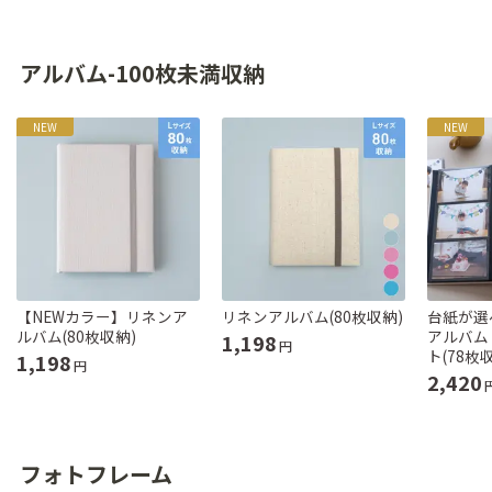
アルバム-100枚未満収納
NEW
NEW
【NEWカラー】リネンア
リネンアルバム(80枚収納)
台紙が選
ルバム(80枚収納)
アルバム
1,198
円
ト(78枚
1,198
円
2,420
フォトフレーム