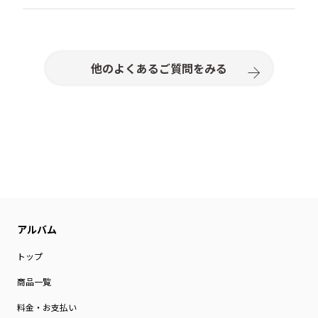
「取り消しする」をクリック
申し訳ございません。お取り置きサービスは行ってお
また、転送業者を介して、国内から国外へ転送された
ご登録アドレスへ“ご注文キャンセルメール”を送信
りません。
商品の不良・破損については、国外発送時の配送状態
注文完了後30分を過ぎるとキャンセルはできません。
いたします
の問題が考えられるため、対応いたしかねます。転送
ご注文前に内容をよくお確かめいただきますようお願
業者を利用したご注文を検討されている場合は、この
いいたします。
他のよくあるご質問をみる
旨ご理解のうえご注文いただきますようお願いいたし
※30分を経過した後は、ご注文の取り消しおよびご注
ます。
文内容の変更はできません。ご注文前に内容をよくご
確認のうえ、ご注文いただきますようお願いいたしま
す。
トップ
商品一覧
料金・お支払い