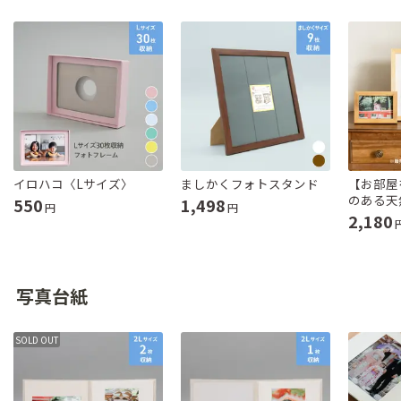
イロハコ〈Lサイズ〉
ましかくフォトスタンド
【お部屋
のある天
550
1,498
円
円
2,180
写真台紙
SOLD OUT