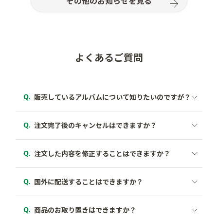
その他のお知らせを見る
よくあるご質問
商品の画像をクリックすると、商品の詳細が記載され
ているページへ移動いたします。
ご注文完了後30分以内でしたら、お客様ご自身でのご
注文キャンセルができます。
以下のリンクより商品ページに移動していただき、気
になる商品の画像をクリックするとご確認いただけま
注文完了後の修正はできません。
す。
ただし、注文完了後30分内でしたらお客様ご自身での
「アカウント」にログイン
ご注文キャンセルができますので、一度キャンセルし
「ご注文履歴」をクリックし、注文番号横の「注文
商品一覧
国外への配送は行っておりません。
ていただきあらためてご希望の設定でご注文をお願い
の取消」をクリック
いたします。
「ご注文を取り消しする」をクリック