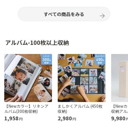
すべての商品をみる
アルバム-100枚以上収納
【Newカラー】リネンア
ましかくアルバム (450枚
【New
ルバム(300枚収納)
収納)
収納アルバ
1,958
2,980
9,980
円
円