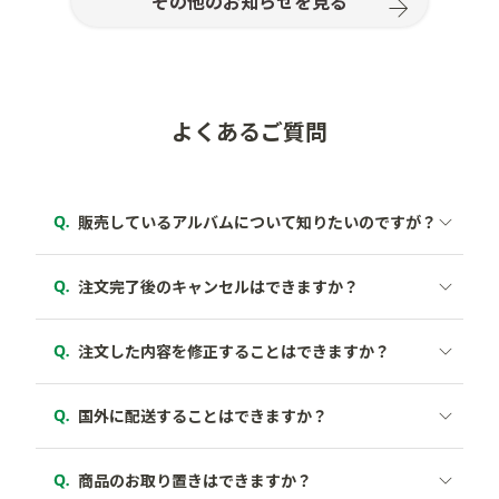
その他のお知らせを見る
よくあるご質問
商品の画像をクリックすると、商品の詳細が記載され
ているページへ移動いたします。
ご注文完了後30分以内でしたら、お客様ご自身でのご
注文キャンセルができます。
以下のリンクより商品ページに移動していただき、気
になる商品の画像をクリックするとご確認いただけま
注文完了後の修正はできません。
す。
ただし、注文完了後30分内でしたらお客様ご自身での
「アカウント」にログイン
ご注文キャンセルができますので、一度キャンセルし
「ご注文履歴」をクリックし、注文番号横の「注文
商品一覧
国外への配送は行っておりません。
ていただきあらためてご希望の設定でご注文をお願い
の取消」をクリック
いたします。
「ご注文を取り消しする」をクリック