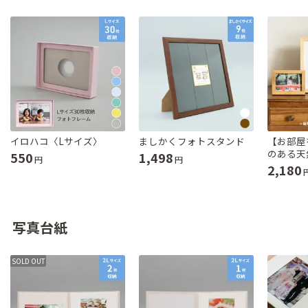
イロハコ〈Lサイズ〉
ましかくフォトスタンド
【お部屋
のある天
550
1,498
円
円
2,180
写真台紙
SOLD OUT