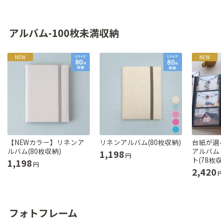
アルバム-100枚未満収納
NEW
NEW
【NEWカラー】リネンア
リネンアルバム(80枚収納)
台紙が選
ルバム(80枚収納)
アルバム
1,198
円
ト(78枚
1,198
円
2,420
フォトフレーム