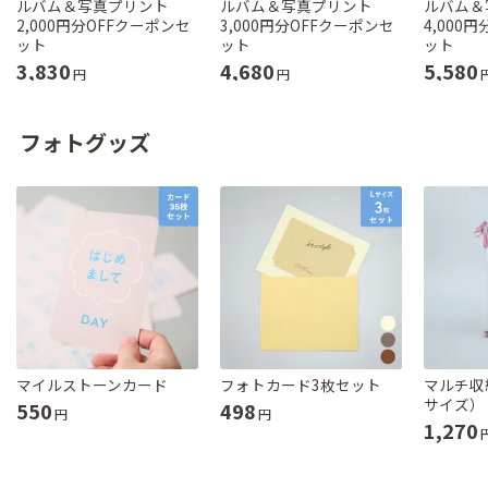
ルバム＆写真プリント
ルバム＆写真プリント
ルバム＆
2,000円分OFFクーポンセ
3,000円分OFFクーポンセ
4,000
ット
ット
ット
3,830
4,680
5,580
円
円
フォトグッズ
マイルストーンカード
フォトカード3枚セット
マルチ収
サイズ）
550
498
円
円
1,270