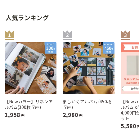
人気ランキング
【Newカラー】リネンア
ましかくアルバム (450枚
【New
ルバム(300枚収納)
収納)
ルバム＆
4,000
1,958
2,980
円
円
ット
5,580