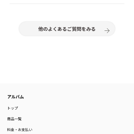
「取り消しする」をクリック
申し訳ございません。お取り置きサービスは行ってお
また、転送業者を介して、国内から国外へ転送された
ご登録アドレスへ“ご注文キャンセルメール”を送信
りません。
商品の不良・破損については、国外発送時の配送状態
注文完了後30分を過ぎるとキャンセルはできません。
いたします
の問題が考えられるため、対応いたしかねます。転送
ご注文前に内容をよくお確かめいただきますようお願
業者を利用したご注文を検討されている場合は、この
いいたします。
他のよくあるご質問をみる
旨ご理解のうえご注文いただきますようお願いいたし
※30分を経過した後は、ご注文の取り消しおよびご注
ます。
文内容の変更はできません。ご注文前に内容をよくご
確認のうえ、ご注文いただきますようお願いいたしま
す。
トップ
商品一覧
料金・お支払い