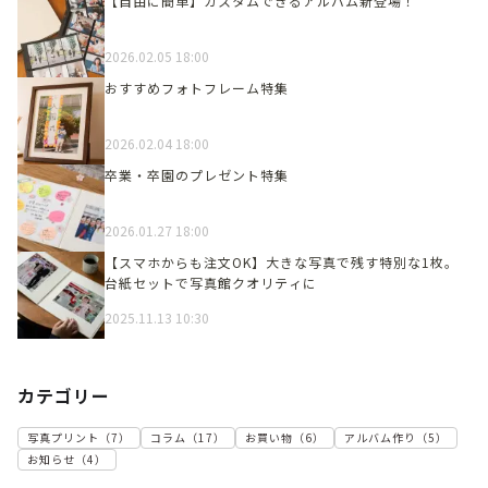
【自由に簡単】カスタムできるアルバム新登場！
2026.02.05 18:00
おすすめフォトフレーム特集
2026.02.04 18:00
卒業・卒園のプレゼント特集
2026.01.27 18:00
【スマホからも注文OK】大きな写真で残す特別な1枚。
台紙セットで写真館クオリティに
2025.11.13 10:30
カテゴリー
写真プリント
（
7
）
コラム
（
17
）
お買い物
（
6
）
アルバム作り
（
5
）
お知らせ
（
4
）