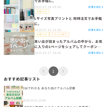
でお手軽に。
2025.07.28 09:00
記事を読む
お知らせ
Lサイズ写真プリントと 同時注文でお手軽
に。
2025.07.15 15:30
記事を読む
お知らせ
アルバム作り
思い出が詰まったアルバムの中から、お気
に入りの1ページをシェアしてクーポンを
ゲットしよう✨
2025.02.27 10:00
記事を読む
1
おすすめ記事リスト
3分でわかる あなた向けアルバム診断
2026.05.01 10:00