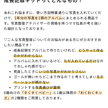
成長記録キットってどんなもの？
あれこれ悩まずに、使い方説明書通りに写真を入れていくだ
けで、
1年分の写真を1冊のアルバム
にまとめられる商品で
す。写真整理アドバイザーの資格を持つママ社員が考え抜い
た設計となっております。
▽こんな写真整理についてのお悩みがある方にぜひおすすめ
したい商品です！
成長記録をアルバムで作りたいけれど、
どうやって作る
のかがわからない
アルバムに入れてはいるけど、
ただ入れているだけ
なの
でおしゃれ感がない
見返したときに
いつの写真かがわかりづらい
ゴールが無いからどこまで作るの？と考えてしまい
モチ
ベーションが続かない
プリントする
写真選びが面倒
0歳向けの
「すくすくベビー」
と1歳以降用の
「わくわくキッ
ズ」
の2種類をご用意しております。